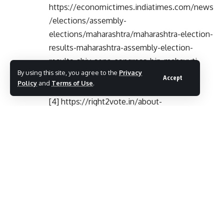
https://economictimes.indiatimes.com/news
/elections/assembly-
elections/maharashtra/maharashtra-election-
results-maharashtra-assembly-election-
results-shiv-sena-congress-bjp-mahayuti-
By using this site, you agree to the
Privacy
mva-devendra-fadnavis-eknath-
Accept
Policy
and
Terms of Use
.
shinde/articleshow/115619861.cms
[4] https://right2vote.in/about-
right2vote/blog/
[5] https://www.youtube.com/watch?
v=1gV_VoNku7w
- Advertisement -