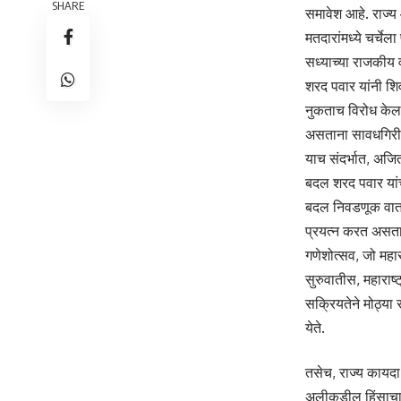
SHARE
समावेश आहे. राज्य
मतदारांमध्ये चर्चे
सध्याच्या राजकीय वा
शरद पवार यांनी शिव
नुकताच विरोध केला
असताना सावधगिरीचा
याच संदर्भात, अजित 
बदल शरद पवार यांच्य
बदल निवडणूक वाताव
प्रयत्न करत असता
गणेशोत्सव, जो महा
सुरुवातीस, महाराष्
सक्रियतेने मोठ्या 
येते.
तसेच, राज्य कायदा आ
अलीकडील हिंसाचार