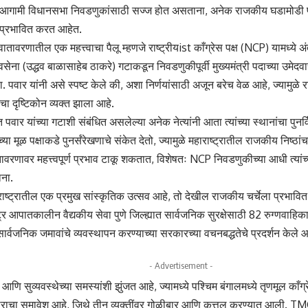
 आगामी विधानसभा निवडणुकांसाठी सज्ज होत असताना, अनेक राजकीय घडामोडी पक्षां
ला प्रभावित करत आहेत.
तावरणातील एक महत्त्वाचा पैलू म्हणजे राष्ट्रीयist काँग्रेस पक्ष (NCP) यामध्ये अंत
सेना (उद्धव बाळासाहेब ठाकरे) गटाकडून निवडणुकीपूर्वी मुख्यमंत्री पदाच्या उमेदवार
. पवार यांनी असे स्पष्ट केले की, अशा निर्णयांसाठी अजून बरेच वेळ आहे, ज्यामु
 दृष्टिकोन व्यक्त झाला आहे.
पवार यांच्या गटाशी संबंधित असलेल्या अनेक नेत्यांनी आता त्यांच्या स्थानांचा पुनर
ा मूळ पक्षाकडे पुनर्संरेखणाचे संकेत देतो, ज्यामुळे महाराष्ट्रातील राजकीय निष्ठांच
रणावर महत्त्वपूर्ण प्रभाव टाकू शकतात, विशेषतः NCP निवडणुकीच्या आधी त्यां
ना.
राष्ट्रातील एक प्रमुख सांस्कृतिक उत्सव आहे, तो देखील राजकीय चर्चेला प्रभावि
ट्र आपातकालीन वैद्यकीय सेवा पुणे जिल्ह्यात सार्वजनिक सुरक्षेसाठी 82 रुग्णवाहि
सार्वजनिक जमावांचे व्यवस्थापन करण्याच्या सरकारच्या वचनबद्धतेचे प्रदर्शन केले आह
- Advertisement -
णि सुव्यवस्थेच्या समस्यांशी झुंजत आहे, ज्यामध्ये पश्चिम बंगालमध्ये तृणमूल काँग्
ाचा समावेश आहे, जिथे तीन व्यक्तींवर गोळीबार आणि कत्तल करण्यात आली. TMC