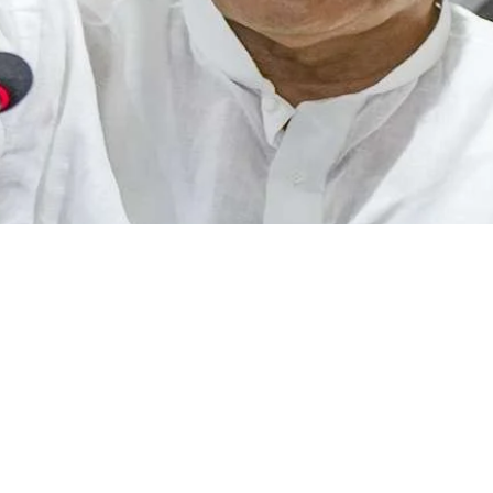
rrently negotiating a difficult political landscape marked by shi
d continuing disputes. As the state sets up for the next Assem