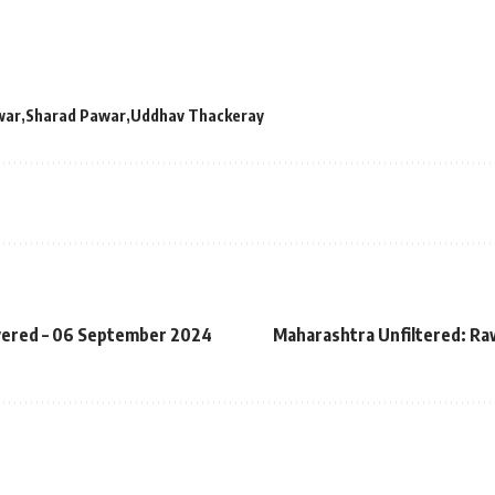
war
Sharad Pawar
Uddhav Thackeray
livered – 06 September 2024
Maharashtra Unfiltered: Raw