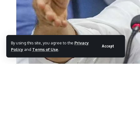
By using this site, you agree to the
Privacy
Accept
Policy
and
Terms of Use
.
Election News
Last updated: September 6, 2024 1:02 pm
Maharashtra is cu
SHARE
preparations, an