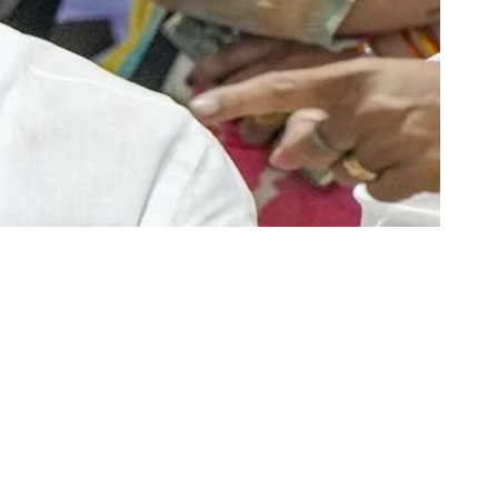
Share
4 Min Read
fting alliances, electoral
bly elections, several