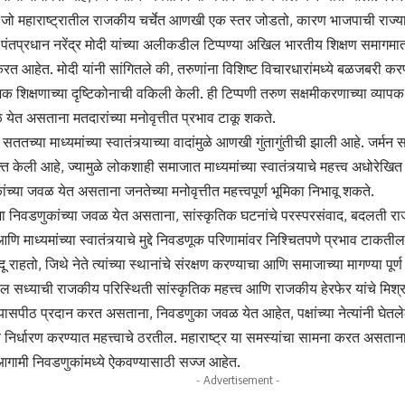
 जो महाराष्ट्रातील राजकीय चर्चेत आणखी एक स्तर जोडतो, कारण भाजपाची राज्य
त, पंतप्रधान नरेंद्र मोदी यांच्या अलीकडील टिप्पण्या अखिल भारतीय शिक्षण समागम
ण करत आहेत. मोदी यांनी सांगितले की, तरुणांना विशिष्ट विचारधारांमध्ये बळजबरी
क शिक्षणाच्या दृष्टिकोनाची वकिली केली. ही टिप्पणी तरुण सक्षमीकरणाच्या व्य
येत असताना मतदारांच्या मनोवृत्तीत प्रभाव टाकू शकते.
ततच्या माध्यमांच्या स्वातंत्र्याच्या वादांमुळे आणखी गुंतागुंतीची झाली आहे. जर्म
यक्त केली आहे, ज्यामुळे लोकशाही समाजात माध्यमांच्या स्वातंत्र्याचे महत्त्व अधोरेखित
ंच्या जवळ येत असताना जनतेच्या मनोवृत्तीत महत्त्वपूर्ण भूमिका निभावू शकते.
भा निवडणुकांच्या जवळ येत असताना, सांस्कृतिक घटनांचे परस्परसंवाद, बदलती रा
णि माध्यमांच्या स्वातंत्र्याचे मुद्दे निवडणूक परिणामांवर निश्चितपणे प्रभाव टाक
ंदू राहतो, जिथे नेते त्यांच्या स्थानांचे संरक्षण करण्याचा आणि समाजाच्या मागण्या प
तील सध्याची राजकीय परिस्थिती सांस्कृतिक महत्त्व आणि राजकीय हेरफेर यांचे मिश्
सपीठ प्रदान करत असताना, निवडणुका जवळ येत आहेत, पक्षांच्या नेत्यांनी घेतलेले न
 निर्धारण करण्यात महत्त्वाचे ठरतील. महाराष्ट्र या समस्यांचा सामना करत असताना
 आगामी निवडणुकांमध्ये ऐकवण्यासाठी सज्ज आहेत.
- Advertisement -