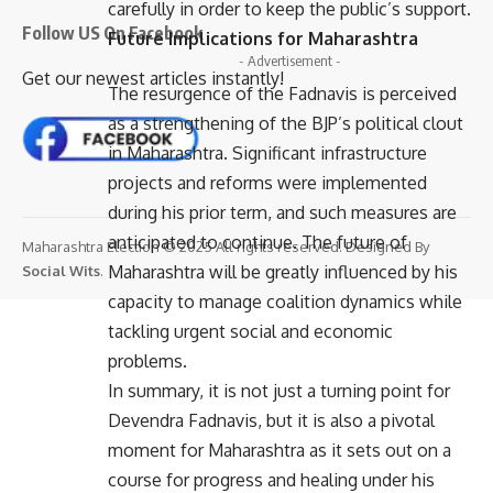
carefully in order to keep the public’s support.
Follow US On Facebook
Future Implications for Maharashtra
- Advertisement -
Get our newest articles instantly!
The resurgence of the Fadnavis is perceived
as a strengthening of the BJP’s political clout
in Maharashtra. Significant infrastructure
projects and reforms were implemented
during his prior term, and such measures are
anticipated to continue. The future of
Maharashtra Election © 2025 All rights reserved. Designed By
Maharashtra will be greatly influenced by his
Social Wits
.
capacity to manage coalition dynamics while
tackling urgent social and economic
problems.
In summary, it is not just a turning point for
Devendra Fadnavis, but it is also a pivotal
moment for Maharashtra as it sets out on a
course for progress and healing under his