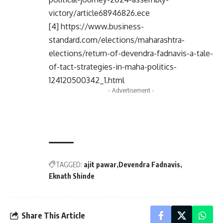
victory/article68946826.ece
[4] https://www.business-
standard.com/elections/maharashtra-
elections/return-of-devendra-fadnavis-a-tale-
of-tact-strategies-in-maha-politics-
124120500342_1.html
- Advertisement -
TAGGED:
ajit pawar
Devendra Fadnavis
Eknath Shinde
Share This Article