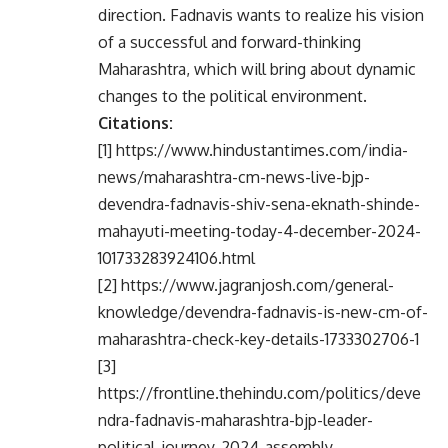
direction. Fadnavis wants to realize his vision
of a successful and forward-thinking
Maharashtra, which will bring about dynamic
changes to the political environment.
Citations:
[1] https://www.hindustantimes.com/india-
news/maharashtra-cm-news-live-bjp-
devendra-fadnavis-shiv-sena-eknath-shinde-
mahayuti-meeting-today-4-december-2024-
101733283924106.html
[2] https://www.jagranjosh.com/general-
knowledge/devendra-fadnavis-is-new-cm-of-
maharashtra-check-key-details-1733302706-1
[3]
https://frontline.thehindu.com/politics/deve
ndra-fadnavis-maharashtra-bjp-leader-
political-journey-2024-assembly-