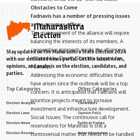
Obstacles to Come
Fadnavis has a number of pressing issues
as he assumes office:
The management of the alliance will require
balancing the interests of its members. A
cooperative approach inside the alliance is
Stay updated on the Maharashtra State Election 2024
indicated by Eknath Shinde’s support for
with our dedicated news portal. Get the latest news,
opinions, and analysis on the election, candidates, and
Fadnavis.
parties.
Addressing the economic difficulties that
have arisen since the outbreak will be a top
Top Categories
Other Categories
concern. It is anticipated that Fadnavis will
prioritize projects meant to increase
Election Analysis
Candidates
investment and infrastructure development.
Election Laws
Opinion Polls
Social Issues: The continuous call for
Election News
Political Parties
reservations for Marathas is still a
Election Results
Voter Information
controversial matter that needs to be handled