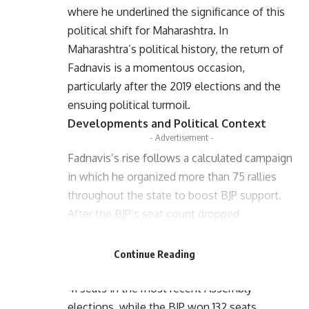
where he underlined the significance of this
political shift for Maharashtra. In
Maharashtra’s political history, the return of
Fadnavis is a momentous occasion,
particularly after the 2019 elections and the
ensuing political turmoil.
Developments and Political Context
- Advertisement -
Fadnavis’s rise follows a calculated campaign
in which he organized more than 75 rallies
throughout the state to boost BJP support.
After the BJP’s seat count dropped
- Advertisement -
dramatically in the 2024 Lok Sabha elections,
his leadership was essential in boosting party
Continue Reading
morale. The Shiv Sena and NCP won 57 and
41 seats in the most recent Assembly
elections, while the BJP won 132 seats.