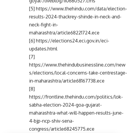
goyal-/liveblog/110680527.cms
[5] https://www.thehindu.com/data/election-
results-2024-thackrey-shinde-in-neck-and-
neck-fight-in-
maharashtra/article68221724.ece
[6] https://elections24.eci.gov.in/eci-
updates.html
[7]
https://www.thehindubusinessline.com/new
s/elections/local-concerns-take-centrestage-
in-maharashtra/article68167738.ece
[8]
https://frontline.thehindu.com/politics/lok-
sabha-election-2024-goa-gujarat-
maharashtra-what-will-happen-results-june-
4-bjp-ncp-shiv-sena-
congress/article68245775.ece