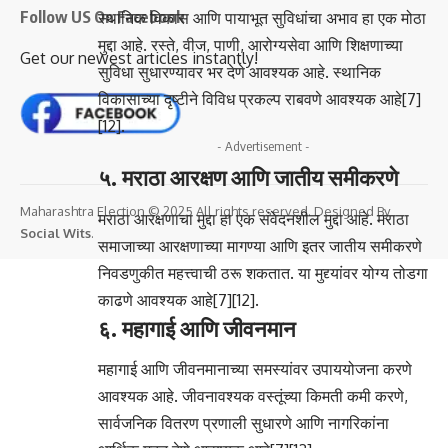
Follow US On Facebook
स्थानिक विकास आणि पायाभूत सुविधांचा अभाव हा एक मोठा
मुद्दा आहे. रस्ते, वीज, पाणी, आरोग्यसेवा आणि शिक्षणाच्या
Get our newest articles instantly!
सुविधा सुधारण्यावर भर देणे आवश्यक आहे. स्थानिक
विकासाच्या दृष्टीने विविध प्रकल्प राबवणे आवश्यक आहे[7]
[12].
- Advertisement -
५. मराठा आरक्षण आणि जातीय समीकरणे
Maharashtra Election © 2025 All rights reserved. Designed By
मराठा आरक्षणाचा मुद्दा हा एक संवेदनशील मुद्दा आहे. मराठा
Social Wits
.
समाजाच्या आरक्षणाच्या मागण्या आणि इतर जातीय समीकरणे
निवडणुकीत महत्त्वाची ठरू शकतात. या मुद्द्यांवर योग्य तोडगा
काढणे आवश्यक आहे[7][12].
६. महागाई आणि जीवनमान
महागाई आणि जीवनमानाच्या समस्यांवर उपाययोजना करणे
आवश्यक आहे. जीवनावश्यक वस्तूंच्या किमती कमी करणे,
सार्वजनिक वितरण प्रणाली सुधारणे आणि नागरिकांना