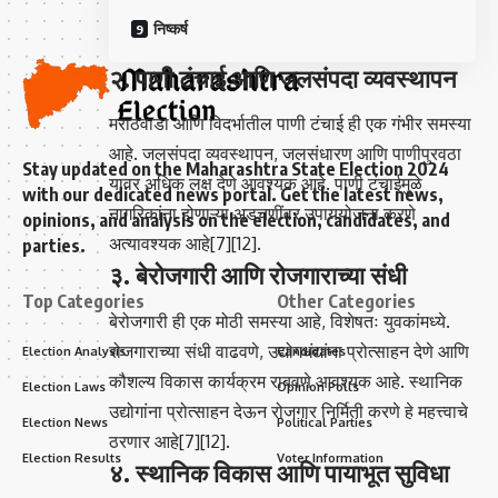
निष्कर्ष
२. पाणी टंचाई आणि जलसंपदा व्यवस्थापन
मराठवाडा आणि विदर्भातील पाणी टंचाई ही एक गंभीर समस्या
आहे. जलसंपदा व्यवस्थापन, जलसंधारण आणि पाणीपुरवठा
Stay updated on the Maharashtra State Election 2024
यावर अधिक लक्ष देणे आवश्यक आहे. पाणी टंचाईमुळे
with our dedicated news portal. Get the latest news,
नागरिकांना होणाऱ्या अडचणींवर उपाययोजना करणे
opinions, and analysis on the election, candidates, and
अत्यावश्यक आहे[7][12].
parties.
३. बेरोजगारी आणि रोजगाराच्या संधी
Top Categories
Other Categories
बेरोजगारी ही एक मोठी समस्या आहे, विशेषतः युवकांमध्ये.
रोजगाराच्या संधी वाढवणे, उद्योगधंद्यांना प्रोत्साहन देणे आणि
Election Analysis
Candidates
कौशल्य विकास कार्यक्रम राबवणे आवश्यक आहे. स्थानिक
Election Laws
Opinion Polls
उद्योगांना प्रोत्साहन देऊन रोजगार निर्मिती करणे हे महत्त्वाचे
Election News
Political Parties
ठरणार आहे[7][12].
Election Results
Voter Information
४. स्थानिक विकास आणि पायाभूत सुविधा