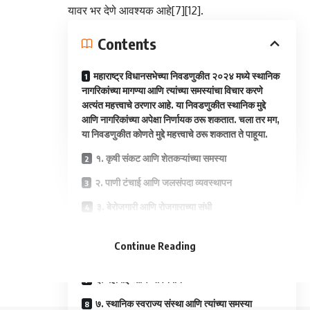
यावर भर देणे आवश्यक आहे[7][12].
Contents
महाराष्ट्र विधानसभेच्या निवडणुकीत २०२४ मध्ये स्थानिक
नागरिकांच्या मागण्या आणि त्यांच्या समस्यांचा विचार करणे
अत्यंत महत्त्वाचे ठरणार आहे. या निवडणुकीत स्थानिक मुद्दे
आणि नागरिकांच्या अपेक्षा निर्णायक ठरू शकतात. चला तर मग,
या निवडणुकीत कोणते मुद्दे महत्त्वाचे ठरू शकतात ते पाहूया.
१. कृषी संकट आणि शेतकऱ्यांच्या समस्या
२. पाणी टंचाई आणि जलसंपदा व्यवस्थापन
३. बेरोजगारी आणि रोजगाराच्या संधी
- Advertisement -
४. स्थानिक विकास आणि पायाभूत सुविधा
Continue Reading
५. मराठा आरक्षण आणि जातीय समीकरणे
६. महागाई आणि जीवनमान
७. स्थानिक स्वराज्य संस्था आणि त्यांच्या समस्या