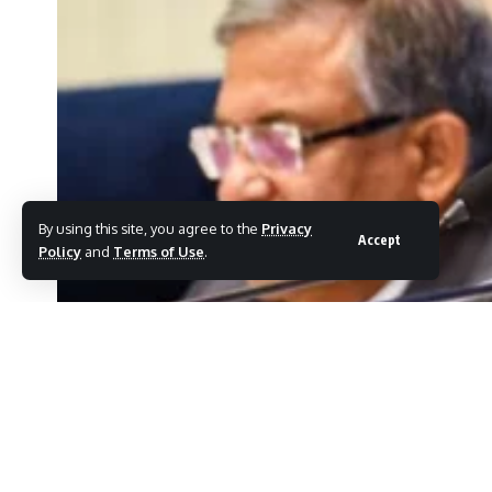
By using this site, you agree to the
Privacy
Accept
Policy
and
Terms of Use
.
Election News
Last updated: October 25, 2024 3:52 pm