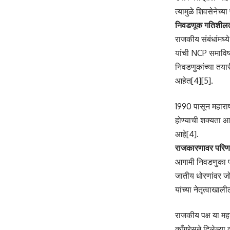
त्यामुळे शिवसेनेच्
निवडणूक गतिशील
राजकीय संबंधांमध्
यांची NCP समाविष्ट
निवडणुकांच्या तया
आहेत[4][5].
1990 पासून महाराष्
होण्याची शक्यता आ
आहे[4].
राजकारणावर परिण
आगामी निवडणुका फक
जातीय धोरणांवर जो
यांच्या नेतृत्वाखा
राजकीय पक्ष या मह
काँग्रेसने दिलेल्