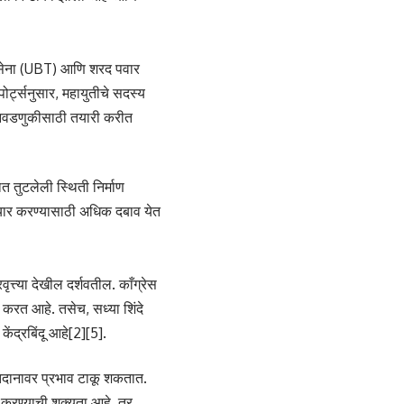
शिवसेना (UBT) आणि शरद पवार
पोर्ट्सनुसार, महायुतीचे सदस्य
 निवडणुकीसाठी तयारी करीत
ात तुटलेली स्थिती निर्माण
तयार करण्यासाठी अधिक दबाव येत
त्या देखील दर्शवतील. काँग्रेस
करत आहे. तसेच, सध्या शिंदे
ेंद्रबिंदू आहे[2][5].
मतदानावर प्रभाव टाकू शकतात.
त करण्याची शक्यता आहे, तर