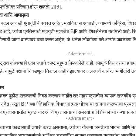
या प्रतिमेवर परिणाम होऊ शकतो[2][3].
ता आणि आघाड्या
ये बदल आणखी गुंतागुंतीचे बनवत आहेत. महाविकास आघाडी, ज्यामध्ये काँग्रेस, 
 आहे, त्यांचा प्रतिस्पर्धा महायुती म्हणजेच BJP आणि शिवसेनेच्या गटांमध्ये आहे. रि
रीसाठी जागा वाटपावर चर्चा करत आहेत, जे अनेक लोकांच्या मते अत्यंत जवळच्या
- Advertisement -
ट्रात कोणत्याही एका पक्षाने स्पष्ट बहुमत मिळवलेले नाही, त्यामुळे विधानसभा हंगाम
हे. यामुळे पक्षांना निवडणूक निकाल जाहीर झाल्यावर जलदपणे कार्यरत भागीदारी 
ाम
्त पुढील सरकारची निवड करणार नाहीत तर महाराष्ट्रातील व्यापक राजकीय प्रवृत्
र देत असून BJP च्या ऐतिहासिक विभाजनात्मक धोरणांचा सामना करण्याचा प्रयत्न 
लील प्रशासनातील भ्रष्टाचार आणि प्रशासनाच्या समस्यांचा विरोधकांच्या कथानकात क
- Advertisement -
त्त्वाच्या काळासाठी तयारी करत असताना, त्यांच्या योजना जनतेच्या भावना आणि 
या व्यावहारिक आश्वासनांमुळे आर्थिक अडचणींचा सामना करणाऱ्या मतदारांना आकर्षि