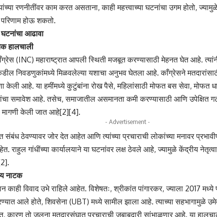
्यांच्या रणनीतींवर काम करत असताना, काही महत्त्वाच्या घटनांचा उगम होतो, ज्यामु
र परिणाम होऊ शकतो.
ीय घटनांचा आढावा
तिक हालचाली
ाँग्रेस (INC) महाराष्ट्रात आपली स्थिती मजबूत करण्यासाठी मेहनत घेत आहे. त्यां
डील निवडणुकांमध्ये मिळवलेल्या यशाचा अनुभव घेतला आहे. काँग्रेसने मतदारांसाठी 
ा केली आहे. या हमींमध्ये कुटुंबांना रोख पैसे, महिलांसाठी मोफत बस सेवा, मोफत
ा यांचा समावेश आहे. तसेच, समाजातील असमानता कमी करण्यासाठी आणि उपेक्षित गट
मागणी केली जात आहे[2][4].
- Advertisement -
बूत संबंध ठेवण्यावर जोर देत आहेत आणि त्यांच्या प्रचाराची लोकांच्या मनावर प्रभ
 राहुल गांधींच्या कार्यालयाने या घटनांवर लक्ष ठेवले आहे, ज्यामुळे केंद्रीय नेतृ
2].
ीय नाटक
यान काही विवाद उभे राहिले आहेत. विशेषतः, श्रीकांत पांगारकर, ज्याला 2017 मध्ये 
ण्यात आले होते, शिवसेना (UBT) मध्ये सामील झाला आहे. त्याच्या सहभागामुळे उमे
त, कारण तो जलना मतदारसंघात प्रचाराची जबाबदारी सांभाळणार आहे. या हाल