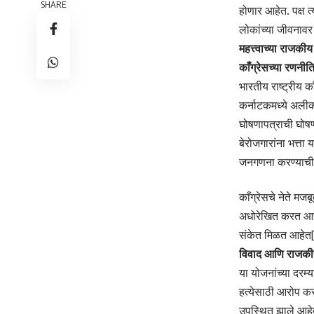
SHARE
होणार आहेत. पक्ष त
लोकांच्या जीवनाव
महत्त्वाच्या राजक
काँग्रेसच्या रणनी
भारतीय राष्ट्रीय क
कर्नाटकमध्ये अलीक
घोषणापत्राची घोषण
बेरोजगारांना भत्त
जनगणना करण्याची 
काँग्रेसचे नेते मज
अधोरेखित करत आहेत.
संकेत मिळत आहेत[
विवाद आणि राजक
या योजनांच्या दरम्
हत्येसाठी आरोप कर
उपस्थित झाले आहे